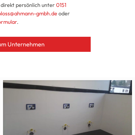
 direkt persönlich unter
0151
bloss@ahmann-gmbh.de
oder
ormular
.
um Unternehmen