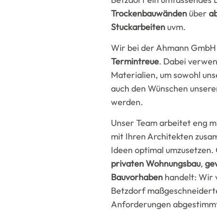
Trockenbauwänden
über
a
Stuckarbeiten
uvm.
Wir bei der Ahmann GmbH 
Termintreue
. Dabei verwen
Materialien, um sowohl un
auch den Wünschen unserer
werden.
Unser Team arbeitet eng mi
mit Ihren Architekten zusa
Ideen optimal umzusetzen. 
privaten Wohnungsbau
,
ge
Bauvorhaben
handelt: Wir 
Betzdorf maßgeschneiderte 
Anforderungen abgestimmt